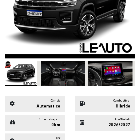
Previous
Next
Câmbio
Combustível
Automatico
Hibrido
Quilometragem
Ano/Modelo
0km
2026/2027
Cor