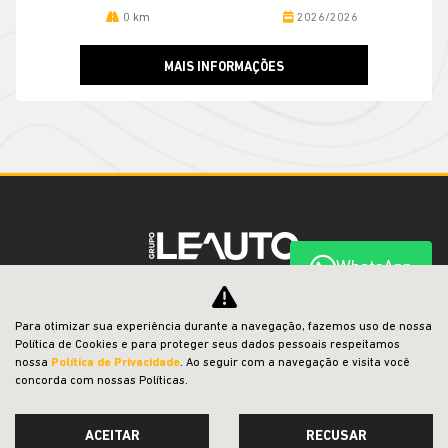
0 km
2026/2026
MAIS INFORMAÇÕES
WhatsApp
LEAUTO MILANO VEICULOS LTDA
Para otimizar sua experiência durante a navegação, fazemos uso de nossa
CNPJ: 26.454.149/0002-15
Política de Cookies e para proteger seus dados pessoais respeitamos
nossa
Política de Privacidade
. Ao seguir com a navegação e visita você
concorda com nossas Políticas.
OFERTAS
ACEITAR
RECUSAR