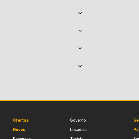
Ofertas
Governo
Se
Novos
Locadora
Pó