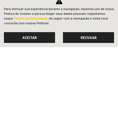
JEEP
RENEGADE 1.3 T270 TURBO MHEV LONGITUDE AT6
Para otimizar sua experiência durante a navegação, fazemos uso de nossa
Política de Cookies e para proteger seus dados pessoais respeitamos
Leauto Jeep
nossa
Política de Privacidade
. Ao seguir com a navegação e visita você
R$ 149.990,00
concorda com nossas Políticas.
ACEITAR
RECUSAR
0 km
2026/2027
MAIS INFORMAÇÕES
VER TODOS OS VEÍCULOS RELACIONADOS