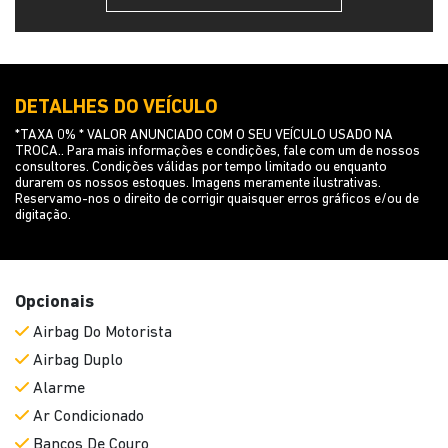
DETALHES DO VEÍCULO
*TAXA 0% * VALOR ANUNCIADO COM O SEU VEÍCULO USADO NA
TROCA.. Para mais informações e condições, fale com um de nossos
consultores. Condições válidas por tempo limitado ou enquanto
durarem os nossos estoques. Imagens meramente ilustrativas.
Reservamo-nos o direito de corrigir quaisquer erros gráficos e/ou de
digitação.
Opcionais
Airbag Do Motorista
Airbag Duplo
Alarme
Ar Condicionado
Bancos De Couro