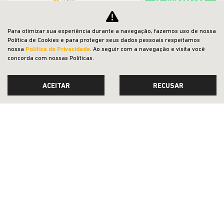
WhatsApp
0 km
2026/2027
MAIS INFORMAÇÕES
Para otimizar sua experiência durante a navegação, fazemos uso de nossa
Política de Cookies e para proteger seus dados pessoais respeitamos
nossa
Política de Privacidade
. Ao seguir com a navegação e visita você
concorda com nossas Políticas.
ACEITAR
RECUSAR
LEAUTO MILANO VEICULOS LTDA
CNPJ: 26.454.149/0002-15
OFERTAS
NOVOS