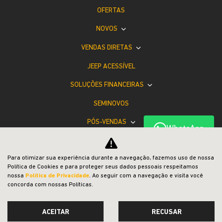
OFERTAS
NOVOS
VENDAS DIRETAS
JEEP ACESSÍVEL
SOLUÇÕES FINANCEIRAS
SEMINOVOS
PÓS-VENDAS
WhatsApp
INSTITUCIONAL
Para otimizar sua experiência durante a navegação, fazemos uso de nossa
COMPARATIVO
Política de Cookies e para proteger seus dados pessoais respeitamos
nossa
Política de Privacidade
. Ao seguir com a navegação e visita você
concorda com nossas Políticas.
ACEITAR
RECUSAR